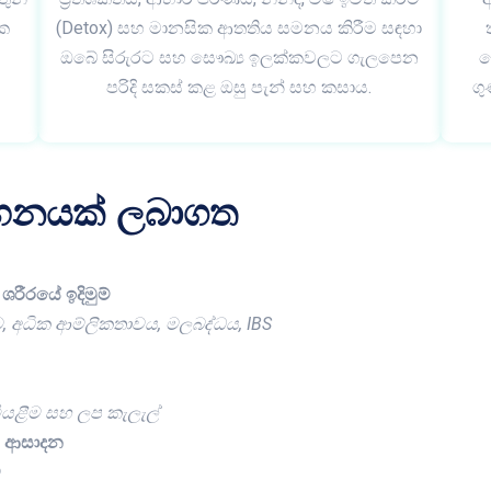
ික
(Detox) සහ මානසික ආතතිය සමනය කිරීම සඳහා
.
ඔබේ සිරුරට සහ සෞඛ්‍ය ඉලක්කවලට ගැලපෙන
ක
පරිදි සකස් කළ ඔසු පැන් සහ කසාය.
ග
සහනයක් ලබාගත
ශරීරයේ ඉදිමුම්
ම, අධික ආම්ලිකතාවය, මලබද්ධය, IBS
 වියළීම සහ ලප කැලැල්
න ආසාදන
ම