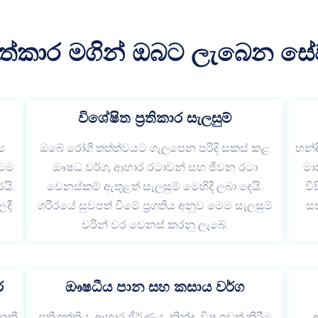
සත්කාර මගින් ඔබට ලැබෙන සේ
විශේෂිත ප්‍රතිකාර සැලසුම්
ය
ඔබේ රෝගී තත්ත්වයට ගැලපෙන පරිදි සකස් කළ
හන්ද
බටම
ඖෂධ වර්ග, ආහාර රටාවන් සහ ජීවන රටා
මා
යි.
වෙනස්කම් ඇතුළත් සැලසුම් මෙහිදී ලබා දෙයි.
වි
ලදී
ශරීරයේ සුවපත් වීමේ ප්‍රගතිය අනුව මෙම සැලසුම්
සත
වරින් වර වෙනස් කරනු ලැබේ.
ර
ඖෂධීය පාන සහ කසාය වර්ග
තුනී
ප්‍රතිශක්තිය, ආහාර ජීර්ණය, නින්ද, විෂ ඉවත් කිරීම