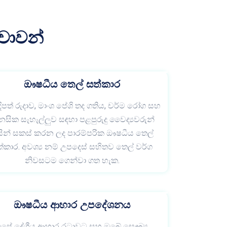
වාවන්
ඖෂධීය තෙල් සත්කාර
ිපත් රුදාව, මාංශ පේශි තද ගතිය, චර්ම රෝග සහ
නසික සැහැල්ලුව සඳහා පළපුරුදු වෛද්‍යවරුන්
සින් සකස් කරන ලද පාරම්පරික ඖෂධීය තෙල්
්කාර. අවශ්‍ය නම් උපදෙස් සහිතව තෙල් වර්ග
නිවසටම ගෙන්වා ගත හැක.
ඖෂධීය ආහාර උපදේශනය
අපේ දේශීය ආහාර රටාවට සහ ඔබේ සෞඛ්‍ය