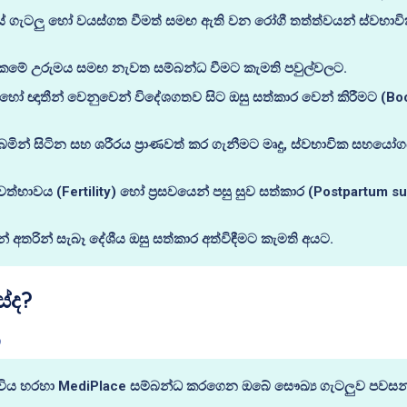
ියේ ගැටලු හෝ වයස්ගත වීමත් සමඟ ඇති වන රෝගී තත්ත්වයන් ස්වභා
වෙදකමේ උරුමය සමඟ නැවත සම්බන්ධ වීමට කැමති පවුල්වලට.
න් හෝ ඥාතීන් වෙනුවෙන් විදේශගතව සිට ඔසු සත්කාර වෙන් කිරීමට (Bo
බමින් සිටින සහ ශරීරය ප්‍රාණවත් කර ගැනීමට මෘදු, ස්වභාවික සහ
ාවය (Fertility) හෝ ප්‍රසවයෙන් පසු සුව සත්කාර (Postpartum su
න් අතරින් සැබෑ දේශීය ඔසු සත්කාර අත්විඳීමට කැමති අයට.
ේද?
න
ිය හරහා MediPlace සම්බන්ධ කරගෙන ඔබේ සෞඛ්‍ය ගැටලුව පවසන