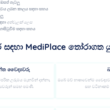
සප් ගැටලු
 සුවය ලබන කාලය සඳහා සහය
ලු
සඳහා
අත්වැලක් ලෙස
ඟාසිටුවීම සඳහා සහය
ර සඳහා MediPlace තෝරාගත ය
න්ත වෛද්‍යවරු
බ
්පරික උරුමය මැනවින් දන්නා,
ඔබේ මව් භාෂාවෙන්ම වෛද්‍යව
ද්‍යවරුන් සමඟ පමණි.
සහ වටිනාකම් හ