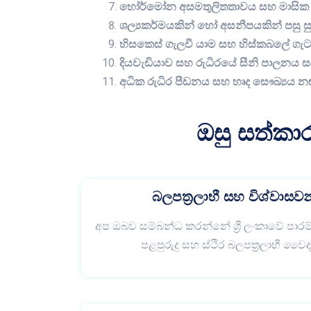
හෝර්මෝන අසමතුලිතතාවය සහ මාසික ඔ
ශල්‍යකර්මයකින් හෝ අසනීපයකින් පසු
හිසකෙස් ගැලවී යාම සහ හිස්කබලේ ගැට
දියවැඩියාව සහ රුධිරයේ සීනි පාලනය 
අධික රුධිර පීඩනය සහ හෘද සෞඛ්‍යය න
ඔසු සත්කා
බලපත්‍රලාභී සහ විශ්වාසව
අප ඔබව සම්බන්ධ කරන්නේ ශ්‍රී ලංකාවේ පාරම
පළපුරුදු සහ ස්ථිර බලපත්‍රලාභී වෛ