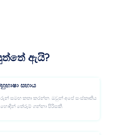
ුත්තේ ඇයි?
හුභාෂා සහාය
රුන් සමඟ කතා කරන්න. ඔවුන් අපේ සංස්කෘතිය
ොඳින් තේරුම් ගන්නා පිරිසකි.