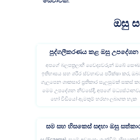
සේවාවකි.
ඔසු 
පුද්ගලීකරණය කළ ඔසු උපදේශන
අපගේ බලපත්‍රලාභී වෛද්‍යවරුන් ඔබේ සෞඛ්‍
ඉතිහාසය සහ ශරීර ස්වභාවය පරීක්ෂා කර, ඔ
ගැලපෙන ශාකසාර ප්‍රතිකාර සැලසුමක් සකස් කර
මෙම උපදේශන නිවසේදී, අපගේ මධ්‍යස්ථානව
හෝ වීඩියෝ ඇමතුම් හරහා ලබාගත හැක
සම සහ හිසකෙස් සඳහා ඔසු සත්කා
දද (Eczema), සමේ අවපැහැ ගැන්වීම්, හිසකෙස් 