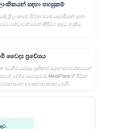
ී ලාංකිකයන් සඳහා පහසුකම්
 ශ්‍රී ලංකාවේ සිටින ඔබේ දෙමාපියන් හෝ
ෙම සේවාවන් වෙන් කිරීමට අපට හැකිය.
ී වෛද්‍ය ප්‍රවේශය
න බටහිර වෛද්‍ය ප්‍රතිකාර සමඟ සහයෝගයෙන්
ෙක අපගේ දේශීය වෛද්‍යවරු MediPlace හි සිටින
වරයා සමඟ ද සාකච්ඡා කරනු ලබයි.
ුට.