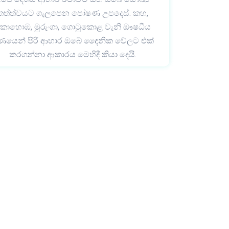
තත්ත්වයට ගැලපෙන පෝෂණ උපදෙස්. කහ,
ොහොඹ, මුරුංගා, ගොටුකොළ වැනි ඖෂධීය
ුණයෙන් පිරි ආහාර ඔබේ දෛනික වේලට එක්
කරගන්නා ආකාරය මෙහිදී කියා දෙයි.