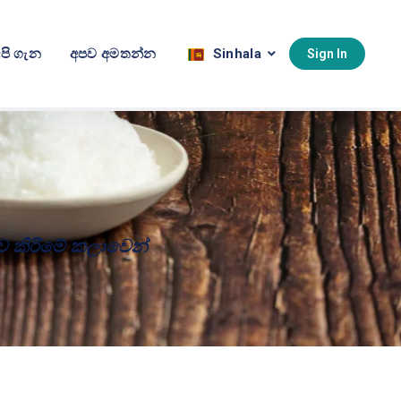
පි ගැන
අපව අමතන්න
Sinhala
Sign In
සුව කිරීමේ කලාවෙන්