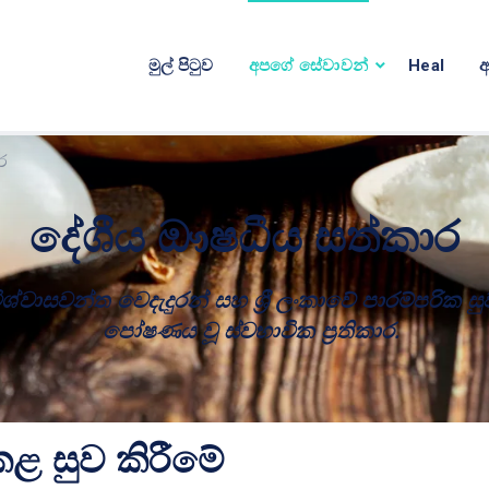
මුල් පිටුව
අපගේ සේවාවන්
Heal
අ
ර
දේශීය ඖෂධීය සත්කාර
ිශ්වාසවන්ත වෙදැදුරන් සහ ශ්‍රී ලංකාවේ පාරම්පරික 
පෝෂණය වූ ස්වභාවික ප්‍රතිකාර.
 සුව කිරීමේ