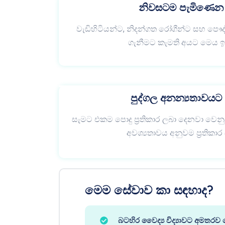
නිවසටම පැමිණෙන
වැඩිහිටියන්ට, නිදන්ගත රෝගීන්ට සහ පෞද්
ගැනීමට කැමති අයට මෙය ඉ
පුද්ගල අනන්‍යතාවයට 
සැමට එකම පොදු ප්‍රතිකාර ලබා දෙනවා වෙ
අවශ්‍යතාවය අනුවම ප්‍රතිකා
මෙම සේවාව කා සඳහාද?
බටහිර වෛද්‍ය විද්‍යාවට අමත