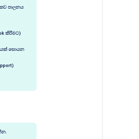
විකව පාලනය
ok කිරීමට)
යෝගයක් සොයන
pport)
්න.