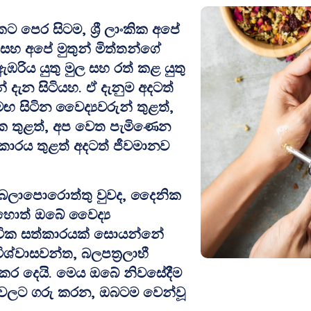
පෙර සිටම, ශ්‍රී ලාංකික අපේ
සහ අපේ මුතුන් මිත්තන්ගේ
ඹරිය යුතු මුල සහ රත් කළ යුතු
් දැන සිටියහ. ඒ දැනුම අදටත්
ඟ සිටින වෛද්‍යවරුන් තුළත්,
තුළත්, අප වෙත පැමිණෙන
ාරය තුළත් අදටත් ජීවමානව
බලාපොරොත්තු වුවද, දෛනික
හොත් ඔබේ වෛද්‍ය
භාවික සත්කාරයක් සොයන්නේ
විශ්වාසවන්ත, බලපත්‍රලාභී
 කර දෙයි. මෙය ඔබේ නිවසේදීම
්වලට ගරු කරන, ඔබටම වෙන්වූ