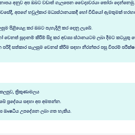
නාපය අනුව අප ඔබට වඩාත් ගැලපෙන වෛද්‍යවරයා තෝරා දෙන්නෙමු.
වසේදී, අපගේ හවුල්කාර මධ්‍යස්ථානයකදී හෝ වීඩියෝ ඇමතුමක් හරහ
ලසුම පිළියෙළ කර ඔබට පැහැදිලි කර දෙනු ලැබේ.
 වෙනත් සූදානම් කිරීම් සිදු කර අවශ්‍ය ස්ථානයටම ලබා දීමට කටයුතු 
පරිදි සත්කාර සැලසුම වෙනස් කිරීම සඳහා නිරන්තර පසු විපරම් පරීක
පුව, ත්‍රිකුණාමලය
 - ඔබේ ප්‍රදේශය සඳහා අප අමතන්න.
ය ඖෂධීය උපදේශන ලබා ගත හැකිය.