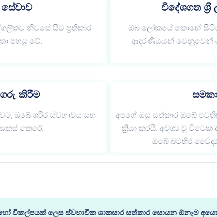
 සේවාව
විදේශගත ශ්‍ර
ගලිකව නිවසේ සිට ප්‍රතිකාර
ඔබ ලෝකයේ කොහේ සිටියත්,
තා පහසු වේ.
ආදරණීයයන් වෙනුවෙන් ම
ගරු කිරීම
සමකාම
නුවට, ඔබේ ශරීර ස්වභාවය සහ
අපගේ ඔසු සත්කාර ඔබේ පවති
ර සකස් කෙරේ.
ක්‍රියා කරයි. අවශ්‍ය වූ විට
ඔබේ බටහිර වෛද්‍ය
රව හෝ විකල්පයක් ලෙස ස්වභාවික ශාකසාර සත්කාර සොයන ඕනෑම අයෙක