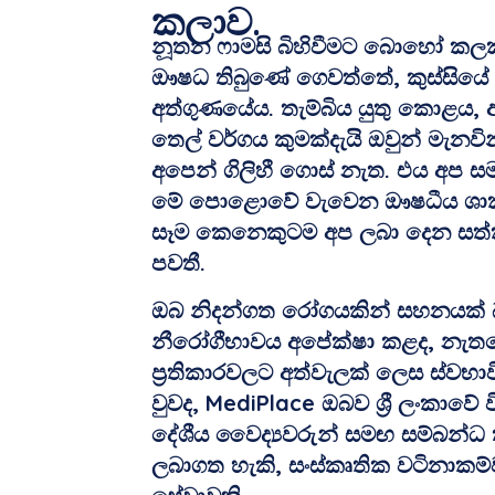
කලාව.
නූතන ෆාමසි බිහිවීමට බොහෝ කලකට 
ඖෂධ තිබුණේ ගෙවත්තේ, කුස්සියේ 
අත්ගුණයේය. තැම්බිය යුතු කොළය, ඇ
තෙල් වර්ගය කුමක්දැයි ඔවුන් මැනවින
අපෙන් ගිලිහී ගොස් නැත. එය අප සම
මේ පොළොවේ වැවෙන ඖෂධීය ශාක 
සෑම කෙනෙකුටම අප ලබා දෙන සත්ක
පවතී.
ඔබ නිදන්ගත රෝගයකින් සහනයක් 
නීරෝගීභාවය අපේක්ෂා කළද, නැත
ප්‍රතිකාරවලට අත්වැලක් ලෙස ස්ව
වුවද, MediPlace ඔබව ශ්‍රී ලංකාවේ 
දේශීය වෛද්‍යවරුන් සමඟ සම්බන්ධ
ලබාගත හැකි, සංස්කෘතික වටිනාකම