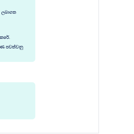
ා ලබාගත
කෙරේ.
්ෂණ පවත්වනු