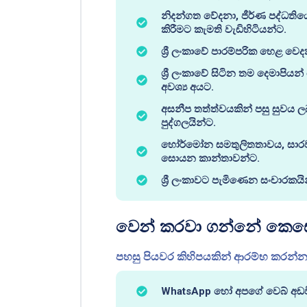
නිදන්ගත වේදනා, ජීර්ණ පද්ධත
කිරීමට කැමති වැඩිහිටියන්ට.
ශ්‍රී ලංකාවේ පාරම්පරික හෙළ 
ශ්‍රී ලංකාවේ සිටින තම දෙමාපිය
අවශ්‍ය අයට.
අසනීප තත්ත්වයකින් පසු සුවය ල
පුද්ගලයින්ට.
හෝර්මෝන සමතුලිතතාවය, සාරවත්භ
සොයන කාන්තාවන්ට.
ශ්‍රී ලංකාවට පැමිණෙන සංචාරකයි
වෙන් කරවා ගන්නේ කෙස
පහසු පියවර කිහිපයකින් ආරම්භ කරන්
WhatsApp හෝ අපගේ වෙබ් අඩව