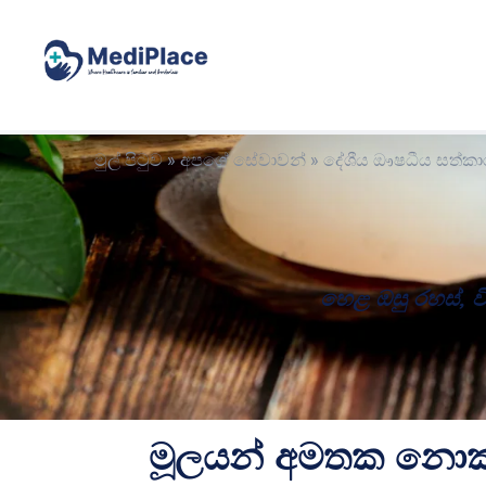
මුල් පිටුව
»
අපගේ සේවාවන්
»
දේශීය ඖෂධීය සත්කා
හෙළ ඔසු රහස්, ව
මූලයන් අමතක නොකළ