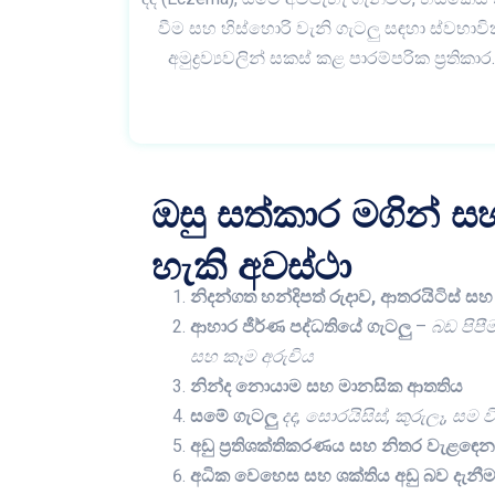
වීම සහ හිස්හොරි වැනි ගැටලු සඳහා ස්වභාව
අමුද්‍රව්‍යවලින් සකස් කළ පාරම්පරික ප්‍රතිකාර
ඔසු සත්කාර මගින් 
හැකි අවස්ථා
නිදන්ගත හන්දිපත් රුදාව, ආතරයිටිස් සහ 
ආහාර ජීර්ණ පද්ධතියේ ගැටලු
–
බඩ පිපී
සහ කෑම අරුචිය
නින්ද නොයාම සහ මානසික ආතතිය
සමේ ගැටලු
දද, සොරයිසිස්, කුරුලෑ, සම
අඩු ප්‍රතිශක්තිකරණය සහ නිතර වැළඳෙ
අධික වෙහෙස සහ ශක්තිය අඩු බව දැනී