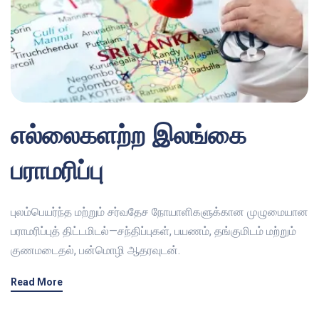
எல்லைகளற்ற இலங்கை
பராமரிப்பு
புலம்பெயர்ந்த மற்றும் சர்வதேச நோயாளிகளுக்கான முழுமையான
பராமரிப்புத் திட்டமிடல்—சந்திப்புகள், பயணம், தங்குமிடம் மற்றும்
குணமடைதல், பன்மொழி ஆதரவுடன்.
Read More