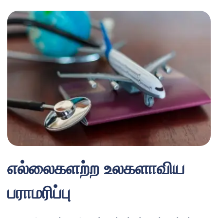
எல்லைகளற்ற உலகளாவிய
பராமரிப்பு