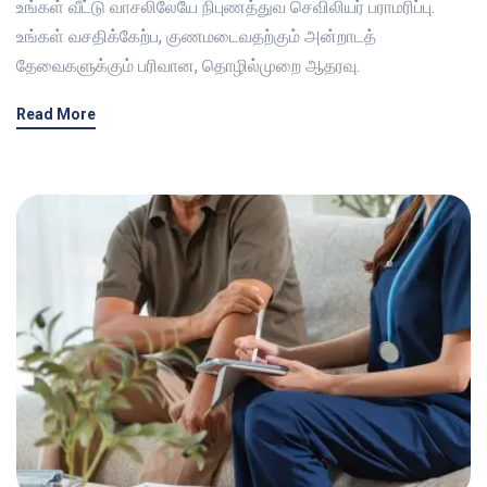
உங்கள் வீட்டு வாசலிலேயே நிபுணத்துவ செவிலியர் பராமரிப்பு.
உங்கள் வசதிக்கேற்ப, குணமடைவதற்கும் அன்றாடத்
தேவைகளுக்கும் பரிவான, தொழில்முறை ஆதரவு.
Read More